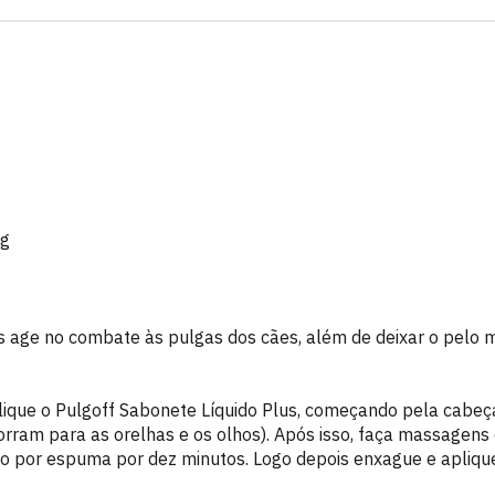
 g
s age no combate às pulgas dos cães, além de deixar o pelo ma
ique o Pulgoff Sabonete Líquido Plus, começando pela cabeça
orram para as orelhas e os olhos). Após isso, faça massagens
to por espuma por dez minutos. Logo depois enxague e apliq