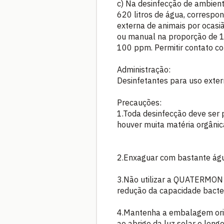
c) Na desinfecção de ambien
620 litros de água, correspo
externa de animais por ocasi
ou manual na proporção de 
100 ppm. Permitir contato co
Administração:
Desinfetantes para uso exter
Precauções:
1.Toda desinfecção deve ser
houver muita matéria orgânic
2.Enxaguar com bastante á
3.Não utilizar a QUATERMON
redução da capacidade bacter
4.Mantenha a embalagem or
ao abrigo da luz solar e longe