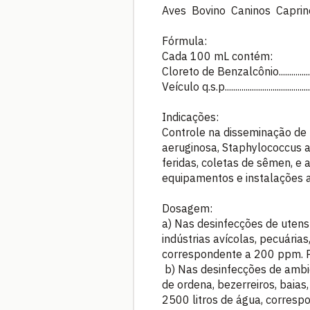
Aves Bovino Caninos Caprin
Fórmula:
Cada 100 mL contém:
Cloreto de Benzalcônio.............
Veículo q.s.p...................................
Indicações:
Controle na disseminação de 
aeruginosa, Staphylococcus a
feridas, coletas de sêmen, e 
equipamentos e instalações av
Dosagem:
a) Nas desinfecções de utensíl
indústrias avícolas, pecuári
correspondente a 200 ppm. Pe
b) Nas desinfecções de ambie
de ordena, bezerreiros, baia
2500 litros de água, corresp