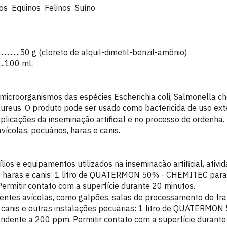
os Eqüinos Felinos Suíno
...............50 g (cloreto de alquil-dimetil-benzil-amônio)
.........100 mL
microorganismos das espécies Escherichia coli, Salmonella c
ureus. O produto pode ser usado como bactericida de uso ext
aplicações da inseminação artificial e no processo de ordenha. 
ícolas, pecuários, haras e canis.
ios e equipamentos utilizados na inseminação artificial, ativid
as, haras e canis: 1 litro de QUATERMON 50% - CHEMITEC para
rmitir contato com a superfície durante 20 minutos.
ntes avícolas, como galpões, salas de processamento de fran
s, canis e outras instalações pecuárias: 1 litro de QUATERM
ondente a 200 ppm. Permitir contato com a superfície durante