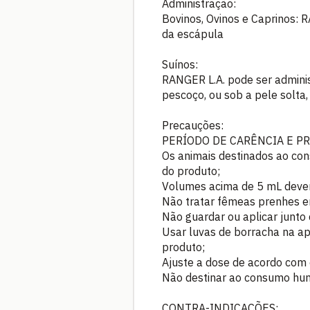
Administração:
Bovinos, Ovinos e Caprinos: R
da escápula
Suínos:
RANGER L.A. pode ser adminis
pescoço, ou sob a pele solta,
Precauções:
PERÍODO DE CARÊNCIA E P
Os animais destinados ao co
do produto;
Volumes acima de 5 mL devem
Não tratar fêmeas prenhes e
Não guardar ou aplicar junto 
Usar luvas de borracha na ap
produto;
Ajuste a dose de acordo com 
Não destinar ao consumo huma
CONTRA-INDICAÇÕES: