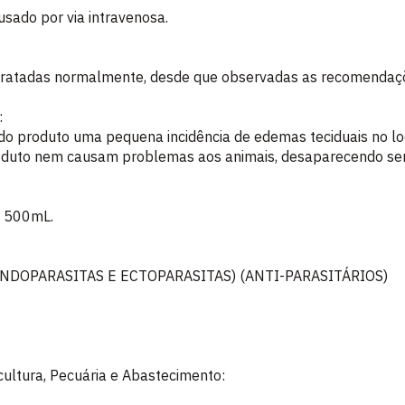
usado por via intravenosa.
ratadas normalmente, desde que observadas as recomendaçõ
:
o produto uma pequena incidência de edemas teciduais no loc
roduto nem causam problemas aos animais, desaparecendo s
e 500mL.
NDOPARASITAS E ECTOPARASITAS) (ANTI-PARASITÁRIOS)
icultura, Pecuária e Abastecimento: