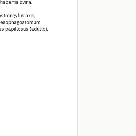
Chabertia ovina.
ostrongylus axei,
i, Oesophagostomum
 papillosus (adulto),