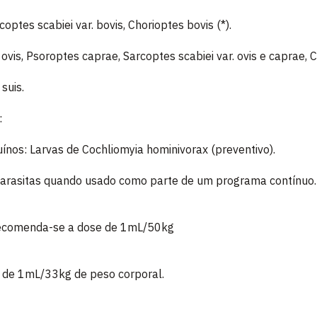
optes scabiei var. bovis, Chorioptes bovis (*).
ovis, Psoroptes caprae, Sarcoptes scabiei var. ovis e caprae, C
suis.
:
uínos: Larvas de Cochliomyia hominivorax (preventivo).
s parasitas quando usado como parte de um programa contínuo.
 recomenda-se a dose de 1mL/50kg
 de 1mL/33kg de peso corporal.