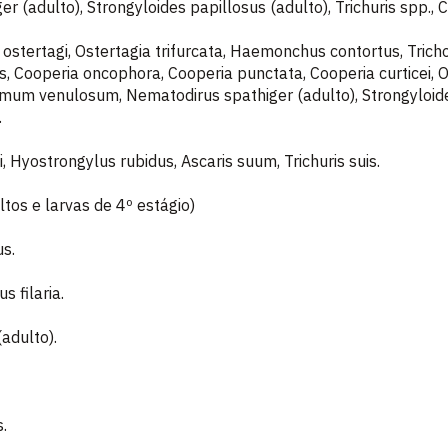
r (adulto), Strongyloides papillosus (adulto), Trichuris spp., 
 ostertagi, Ostertagia trifurcata, Haemonchus contortus, Trich
is, Cooperia oncophora, Cooperia punctata, Cooperia curtice
m venulosum, Nematodirus spathiger (adulto), Strongyloides
.
, Hyostrongylus rubidus, Ascaris suum, Trichuris suis.
s e larvas de 4º estágio)
us.
s filaria.
adulto).
.