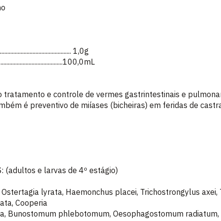
no
............................................ 1,0g
..........................................100,0mL
o tratamento e controle de vermes gastrintestinais e pulmonar
ambém é preventivo de miíases (bicheiras) em feridas de cast
adultos e larvas de 4º estágio)
, Ostertagia lyrata, Haemonchus placei, Trichostrongylus axei,
tata, Cooperia
ora, Bunostomum phlebotomum, Oesophagostomum radiatum, 