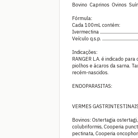
Bovino Caprinos Ovinos Suí
Fórmula:
Cada 100mL contém:
Ivermectina .............................................
Veículo q.s.p. .......................................
Indicações:
RANGER L.A. é indicado para 
piolhos e ácaros da sarna. T
recém-nascidos.
ENDOPARASITAS:
VERMES GASTRINTESTINAIS: (
Bovinos: Ostertagia ostertagi
colubriformis, Cooperia punc
pectinata, Cooperia oncoph