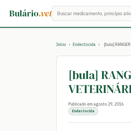
Buscar medicamentos
Bulário
.vet
Início
›
Endectocida
›
[bula] RANGE
[bula] RAN
VETERINÁR
Publicado em agosto 29, 2016
Endectocida