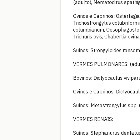
(adulto), Nematodirus spathige
Ovinos e Caprinos: Ostertagia
Trichostrongylus colubriform
columbianum, Oesophagostomu
Trichuris ovis, Chabertia ovina
Suínos: Strongyloides ransomi
VERMES PULMONARES: (adulto
Bovinos: Dictyocaulus vivipar
Ovinos e Caprinos: Dictyocaulu
Suínos: Metastrongylus spp. (
VERMES RENAIS:
Suínos: Stephanurus dentatus