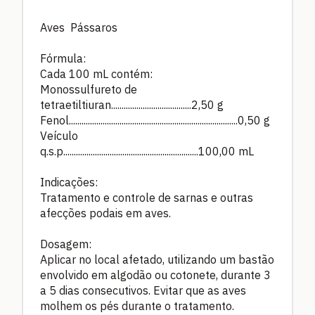
Aves Pássaros
Fórmula:
Cada 100 mL contém:
Monossulfureto de
tetraetiltiuran......................................2,50 g
Fenol................................................................................0,50 g
Veículo
q.s.p................................................................100,00 mL
Indicações:
Tratamento e controle de sarnas e outras
afecções podais em aves.
Dosagem:
Aplicar no local afetado, utilizando um bastão
envolvido em algodão ou cotonete, durante 3
a 5 dias consecutivos. Evitar que as aves
molhem os pés durante o tratamento.