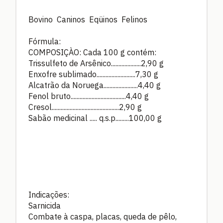
Bovino Caninos Eqüinos Felinos
Fórmula:
COMPOSIÇÀO: Cada 100 g contém:
Trissulfeto de Arsênico....................2,90 g
Enxofre sublimado..........................7,30 g
Alcatrão da Noruega.......................4,40 g
Fenol bruto.....................................4,40 g
Cresol.............................................2,90 g
Sabão medicinal ..... q.s.p.........100,00 g
Indicações:
Sarnicida
Combate à caspa, placas, queda de pêlo,