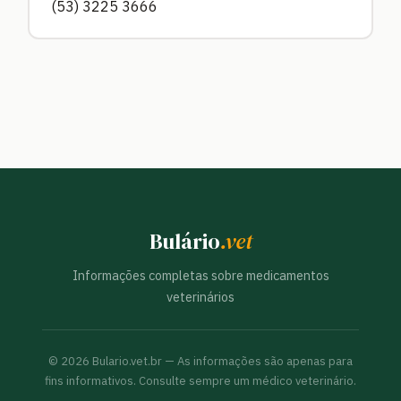
(53) 3225 3666
Bulário
.vet
Informações completas sobre medicamentos
veterinários
©
2026
Bulario.vet.br — As informações são apenas para
fins informativos. Consulte sempre um médico veterinário.