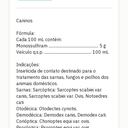
Caninos
Fórmula:
Cada 100 mL contém:
Monossulfiram .......................................................... 5 g
Veículo q.s.p. ....................................................... 100 mL
Indicações:
Inseticida de contato destinado para o
tratamento das sarnas, fungos e piolhos dos
animais domésticos.
Sarnas: Sarcóptica: Sarcoptes scabiei var.
canis, Sarcoptes scabiei var. Ovis, Notoedres
cati
Otodécica: Otodectes cynotis.
Demodécica: Demodex canis, Demodex cati.
Corióptica: Chorioptes equi var. ovis.
Psoróptica: Psoroptes equi var. ovis,