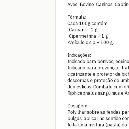
Aves Bovino Caninos Caprin
Fórmula:
Cada 100g contém:
-Carbaril – 2 g
-Cipermetrina – 1 g
-Veículo q.s.p – 100 g.
Indicações:
Indicado para bonivos, equinos
Indicado para prevenção, tra
cicatrizante e protetor de bi
descornas e proteção de umbi
domésticos. Combate com efic
Riphicephalus sanguinius e
Dosagem:
Polvilhar sobre as feridas pa
pulgas, aplicar no sentido co
feita uma mistura (pasta) do 