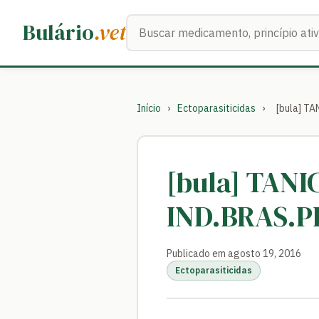
Buscar medicamentos
Bulário
.vet
Início
›
Ectoparasiticidas
›
[bula] T
[bula] TAN
IND.BRAS.
Publicado em agosto 19, 2016
Ectoparasiticidas