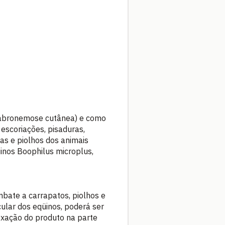
 (Habronemose cutânea) e como
 escoriações, pisaduras,
as e piolhos dos animais
inos Boophilus microplus,
mbate a carrapatos, piolhos e
cular dos eqüinos, poderá ser
fixação do produto na parte