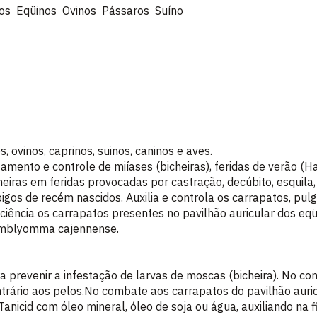
os Eqüinos Ovinos Pássaros Suíno
, ovinos, caprinos, suinos, caninos e aves.
tamento e controle de miíases (bicheiras), feridas de verão
cheiras em feridas provocadas por castração, decúbito, esquila,
gos de recém nascidos. Auxilia e controla os carrapatos, pulg
iência os carrapatos presentes no pavilhão auricular dos eqü
 Amblyomma cajennense.
ra prevenir a infestação de larvas de moscas (bicheira). No co
ntrário aos pelos.No combate aos carrapatos do pavilhão auri
Tanicid com óleo mineral, óleo de soja ou água, auxiliando na 