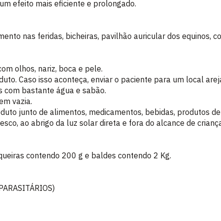
 um efeito mais eficiente e prolongado.
ento nas feridas, bicheiras, pavilhão auricular dos equinos, 
com olhos, nariz, boca e pele.
roduto. Caso isso aconteça, enviar o paciente para um local a
as com bastante água e sabão.
em vazia.
oduto junto de alimentos, medicamentos, bebidas, produtos de
esco, ao abrigo da luz solar direta e fora do alcance de crian
queiras contendo 200 g e baldes contendo 2 Kg.
PARASITÁRIOS)