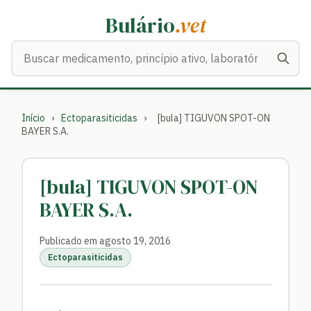
Bulário
.vet
Buscar medicamentos
Início
›
Ectoparasiticidas
›
[bula] TIGUVON SPOT-ON
BAYER S.A.
[bula] TIGUVON SPOT-ON
BAYER S.A.
Publicado em agosto 19, 2016
Ectoparasiticidas