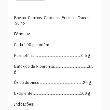
Bovino Caninos Caprinos Eqüinos Ovinos
Suíno
Fórmula:
Cada 100 g contém :
Permetrina ...............................................................0,5 g
Butóxido de Piperonila..............................................3,5
g
Óxido de zinco ..........................................................20 g
Excipiente ...............................................................100 g
Indicações: