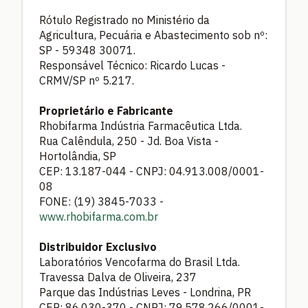
Rótulo Registrado no Ministério da
Agricultura, Pecuária e Abastecimento sob nº:
SP - 59348 30071.
Responsável Técnico: Ricardo Lucas -
CRMV/SP nº 5.217.
Proprietário e Fabricante
Rhobifarma Indústria Farmacêutica Ltda.
Rua Calêndula, 250 - Jd. Boa Vista -
Hortolândia, SP
CEP: 13.187-044 - CNPJ: 04.913.008/0001-
08
FONE: (19) 3845-7033 -
www.rhobifarma.com.br
Distribuidor Exclusivo
Laboratórios Vencofarma do Brasil Ltda.
Travessa Dalva de Oliveira, 237
Parque das Indústrias Leves - Londrina, PR
CEP: 86.030-370 - CNPJ: 79.578.266/0001-