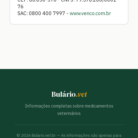
76
SAC: 0800 400 7997 -
www.venco.com.br
Bulário
.vet
Informações completas sobre medicamentos
veterinários
©
2026
Bulario.vet.br — As informações são apenas para