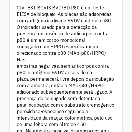
CIVTEST BOVIS BVD/BD P80 é um teste
ELISA de bloqueio. As placas são adsorvidas
com antígeno inativado BVDV contendo p80.
O indicador usado para a detecção da
presença ou ausência de anticorpos contra
p80 é um anticorpo monoclonal
conjugado com HRPO especificamente
direcionado contra p80 (MAb-p80/HRPO).
Nas
amostras negativas, sem anticorpos contra
p80, o antígeno BVDV adsorvido na
placa permanecerá livre depois da incubação
com a amostra, então o MAb-p80/HRPO
adicionado subsequentemente será ligado. A
presença do conjugado será detectada
pela incubação com o substrato cromogênico
peroxidase-específico seguindo a
intensidade da reação colorimétrica pelo uso
de uma leitora com filtro de 450
nm. Na amostra positiva, os anticorpos anti-