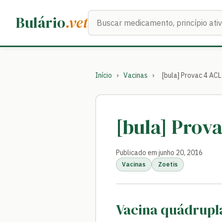
Buscar medicamentos
Bulário
.vet
Início
›
Vacinas
›
[bula] Provac 4 ACL
[bula] Prov
Publicado em junho 20, 2016
Vacinas
Zoetis
Vacina quádrupla