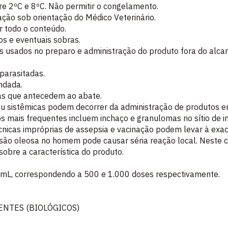
e 2ºC e 8ºC. Não permitir o congelamento.
ação sob orientação do Médico Veterinário.
r todo o conteúdo.
cos e eventuais sobras.
is usados no preparo e administração do produto fora do alcan
parasitadas.
ndada.
ias que antecedem ao abate.
ou sistêmicas podem decorrer da administração de produtos e
cos mais frequentes incluem inchaço e granulomas no sítio de i
Técnicas impróprias de assepsia e vacinação podem levar à exa
são oleosa no homem pode causar séria reação local. Neste c
obre a característica do produto.
mL, correspondendo a 500 e 1.000 doses respectivamente.
ENTES (BIOLÓGICOS)