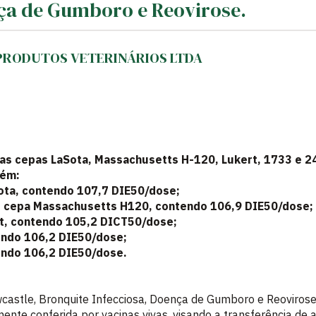
nça de Gumboro e Reovirose.
 PRODUTOS VETERINÁRIOS LTDA
as cepas LaSota, Massachusetts H-120, Lukert, 1733 e 2
tém:
ota, contendo 107,7 DIE50/dose;
a, cepa Massachusetts H120, contendo 106,9 DIE50/dose;
t, contendo 105,2 DICT50/dose;
endo 106,2 DIE50/dose;
endo 106,2 DIE50/dose.
astle, Bronquite Infecciosa, Doença de Gumboro e Reovirose
ente conferida por vacinas vivas, visando a transferência de