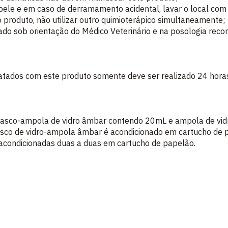
a pele e em caso de derramamento acidental, lavar o local com
 produto, não utilizar outro quimioterápico simultaneamente;
ado sob orientação do Médico Veterinário e na posologia rec
atados com este produto somente deve ser realizado 24 horas
rasco-ampola de vidro âmbar contendo 20mL e ampola de vi
rasco de vidro-ampola âmbar é acondicionado em cartucho de p
acondicionadas duas a duas em cartucho de papelão.