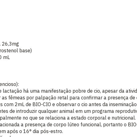
..... 26,3mg
rostenol base)
00,0 mL
encioso):
 lactação há uma manifestação pobre de cio, apesar da ativid
r as fêmeas por palpação retal para confirmar a presença de 
as com 2mL de BIO-CIO e observar o cio antes da inseminação
antes de introduzir qualquer animal em um programa reprodut
ipalmente no que se relaciona a estado corporal e nutricional.
lacionada a presença de corpo lúteo funcional, portanto o BI
em após o 16° dia pós-estro.