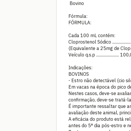
Bovino
Fórmula:
FÓRMULA:
Cada 100 mL contém:
Cloprostenol Sódico .................
(Equivalente a 25mg de Clop
Veículo q.s.p .......................... 1
Indicações:
BOVINOS
- Estro não detectável (cio sil
Em vacas na época do pico de
Nestes casos, deve-se avalia
confirmação, deve-se tratá-l
É importante ressaltar que 
avaliação deste animal, princ
A eficácia do produto está re
antes do 5° dia pós-estro e n