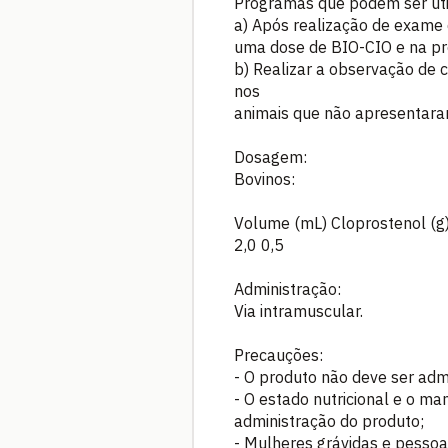
Programas que podem ser uti
a) Após realização de exame 
uma dose de BIO-CIO e na pró
b) Realizar a observação de 
nos
animais que não apresentaram 
Dosagem:
Bovinos:
Volume (mL) Cloprostenol (g
2,0 0,5
Administração:
Via intramuscular.
Precauções:
- O produto não deve ser ad
- O estado nutricional e o ma
administração do produto;
- Mulheres grávidas e pesso