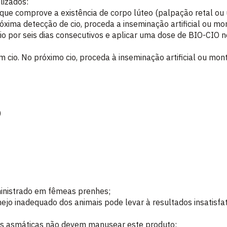
lizados:
que comprove a existência de corpo lúteo (palpação retal ou u
xima detecção de cio, proceda a inseminação artificial ou mon
cio por seis dias consecutivos e aplicar uma dose de BIO-CIO 
cio. No próximo cio, proceda à inseminação artificial ou mont
)
ministrado em fêmeas prenhes;
nejo inadequado dos animais pode levar à resultados insatisfa
as asmáticas não devem manusear este produto;