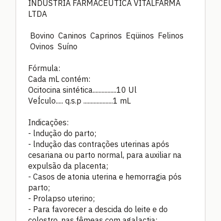
INDÚSTRIA FARMACÊUTICA VITALFARMA
LTDA
Bovino Caninos Caprinos Eqüinos Felinos
Ovinos Suíno
Fórmula:
Cada mL contém:
Ocitocina sintética................10 Ul
VeÍculo..... q.s.p ....................1 mL
Indicações:
- lndução do parto;
- lndução das contrações uterinas após
cesariana ou parto normal, para auxiliar na
expulsão da placenta;
- Casos de atonia uterina e hemorragia pós
parto;
- Prolapso uterino;
- Para favorecer a descida do leite e do
colostro, nas fêmeas com agalactia;