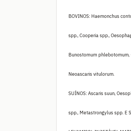
BOVINOS: Haemonchus contort
spp., Cooperia spp., Oesoph
Bunostomum phlebotomum, Cha
Neoascaris vitulorum.
SUÍNOS: Ascaris suun, Oeso
spp., Metastrongylus spp. E 