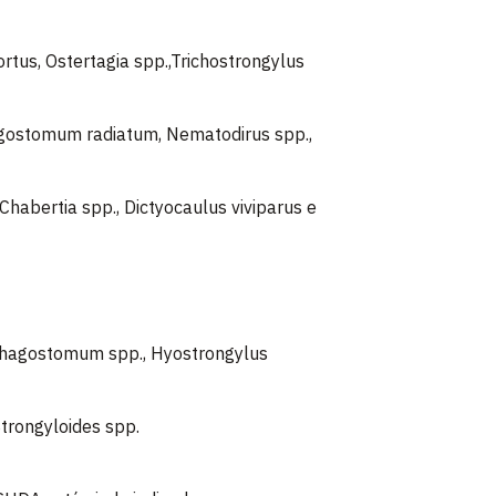
us, Ostertagia spp.,Trichostrongylus
agostomum radiatum, Nematodirus spp.,
bertia spp., Dictyocaulus viviparus e
phagostomum spp., Hyostrongylus
Strongyloides spp.