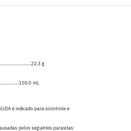
..............................22,3 g
.........................100,0 mL
A é indicado para ocontrole e
ausadas pelos seguintes parasitas: