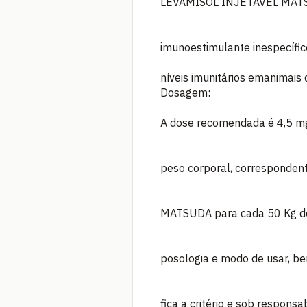
LEVAMISOL INJETÁVEL MATSU
imunoestimulante inespecífico
níveis imunitários emanimais 
Dosagem:
A dose recomendada é 4,5 mg
peso corporal, corresponde
MATSUDA para cada 50 Kg de
posologia e modo de usar, b
fica a critério e sob responsa