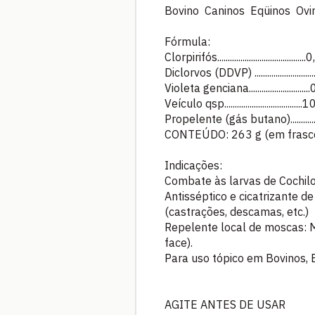
Bovino Caninos Eqüinos Ovi
Fórmula:
Clorpirifós........................................
Diclorvos (DDVP) .........................
Violeta genciana...........................
Veículo qsp..................................
Propelente (gás butano)............
CONTEÚDO: 263 g (em frasco
Indicações:
Combate às larvas de Cochilo
Antisséptico e cicatrizante de
(castrações, descamas, etc.)
Repelente local de moscas: 
face).
Para uso tópico em Bovinos, E
AGITE ANTES DE USAR