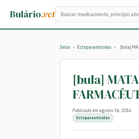
Buscar medicamentos
Bulário
.vet
Início
›
Ectoparasiticidas
›
[bula] 
[bula] MAT
FARMACÊUT
Publicado em agosto 16, 2016
Ectoparasiticidas