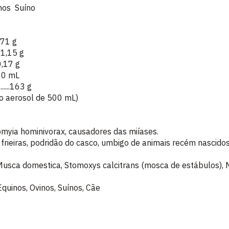
nos Suíno
..0,71 g
....1,15 g
..0,17 g
...100 mL
......163 g
 aerosol de 500 mL)
myia hominivorax, causadores das miíases.
 frieiras, podridão do casco, umbigo de animais recém nascidos,
Musca domestica, Stomoxys calcitrans (mosca de estábulos),
quinos, Ovinos, Suínos, Cãe