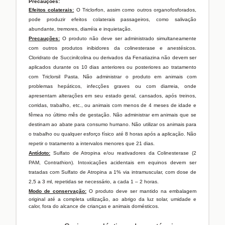
Precauções:
Efeito
s colaterais:
O Triclorfon, assim como outros organofosforados,
pode produzir efeitos colaterais passageiros, como salivação
abundante, tremores, diarréia e inquietação.
Precauções:
O produto não deve ser administrado simultaneamente
com outros produtos inibidores da colinesterase e anestésicos.
Cloridrato de Succinilcolina ou derivados da Fenatiazina não devem ser
aplicados durante os 10 dias anteriores ou posteriores ao tratamento
com Triclorsil Pasta.
Não administrar o produto em animais com
problemas hepáticos, infecções graves ou com diarreia, onde
apresentam alterações em seu estado geral, cansados, após treinos,
corridas, trabalho, etc., ou animais com menos de 4 meses de idade e
fêmea no último mês de gestação. Não administrar em animais que se
destinam ao abate para consumo humano.
Não utilizar os animais para
o trabalho ou qualquer esforço físico até 8 horas após a aplicação. Não
repetir o tratamento a intervalos menores que 21 dias.
Antídoto:
Sulfato de Atropina e/ou reativadores da Colinesterase (2
PAM, Contrathion). Intoxicações acidentais em equinos devem ser
tratadas com Sulfato de Atropina a 1% via intramuscular, com dose de
2,5 a 3 ml, repetidas se necessário, a cada 1 – 2 horas.
Modo de conservação:
O produto deve ser mantido na embalagem
original até a completa utilização, ao abrigo da luz solar, umidade e
calor, fora do alcance de crianças e animais domésticos.