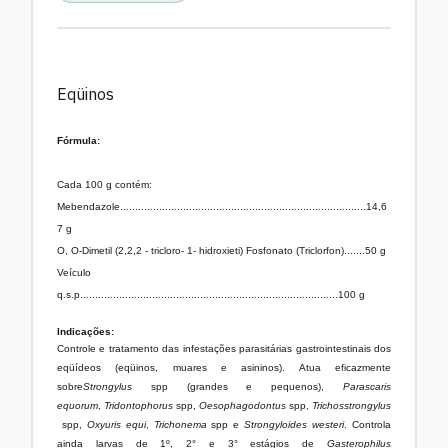
Eqüinos
Fórmula:
Cada 100 g contém:
Mebendazole..................................................................................14,6
7 g
O, O-Dimetil (2,2,2 - tricloro- 1- hidroxieti) Fosfonato (Triclorfon).......50 g
Veículo
q.s.p......................................................................................100 g
Indicações:
Controle e tratamento das infestações parasitárias gastrointestinais dos
eqüídeos (eqüinos, muares e asininos). Atua eficazmente
sobre
Strongylus
spp (grandes e pequenos),
Parascaris
equorum
,
Tridontophorus
spp,
Oesophagodontus
spp,
Trichosstrongylus
spp,
Oxyuris equi
,
Trichonema
spp e
Strongyloides westeri
.
Controla
ainda larvas de 1º, 2° e 3° estágios de
Gasterophilus