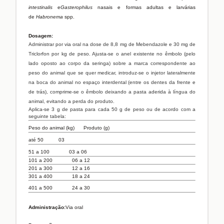
intestinalis
e
Gasterophilus
nasais e formas adultas e larvárias
de
Habronema
spp.
Dosagem:
Administrar por via oral na dose de 8,8 mg de Mebendazole e 30 mg de
Triclorfon por kg de peso. Ajusta-se o anel existente no êmbolo (pelo
lado oposto ao corpo da seringa) sobre a marca correspondente ao
peso do animal que se quer medicar, introduz-se o injetor lateralmente
na boca do animal no espaço interdental (entre os dentes da frente e
de trás), comprime-se o êmbolo deixando a pasta aderida à língua do
animal, evitando a perda do produto.
Aplica-se 3 g de pasta para cada 50 g de peso ou de acordo com a
seguinte tabela:
Peso do animal (kg)
Produto (g)
até 50
03
51 a 100
03 a 06
101 a 200
06 a 12
201 a 300
12 a 16
301 a 400
18 a 24
401 a 500
24 a 30
Administração:
Via oral